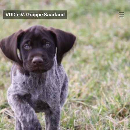
VDD
e.V.
Gruppe Saarland